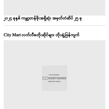
၂၀၂၄ ခုနှစ် ကမ္ဘာ့တန်ဖိုးအရှိဆုံး အမှတ်တံဆိပ် ၂၅ ခု
City Mart လက်လီစတိုးဆိုင်များ တိုးချဲ့ဖြန်ကျက်