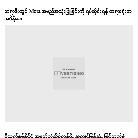
ဘရာဇီးတွင် Meta အမည်အသုံးပြုခြင်းကို ရပ်ဆိုင်းရန် တရားရုံးက
အမိန့်ပေး
ဗီယက်နမ်နိုင်ငံ အမှတ်တံဆိပ်တန်ဖိုး အလျင်မြန်ဆုံး မြင့်တက်ခဲ့