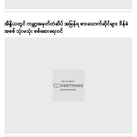
အိန္ဒိယတွင် ကမ္ဘာ့အမှတ်တံဆိပ် အမြန်ရ စားသောက်ဆိုင်များ ဒိန်ခဲ
အစစ် သုံးမသုံး စစ်ဆေးရေးဝင်