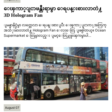
ေၾကာ္ျငာဖန္တီးရာမွာ ေရပန္းစားလာတဲ႔
3D Hologram Fan
ျမန္မာနိုင္ငံမွာ လတ္တေလာ ေရပန္းစားျပီး ေၾကာ္ျငာက႑အတြက္
အသံုးမ်ားလာတဲ႔ Hologram Fan ေလးေတြ ျဖစ္ပါတယ္။ Ocean
Supermarket ေတြမွာလည္း ျမင္ေတြ႔ဖူးၾကမွာပါ...
August 07