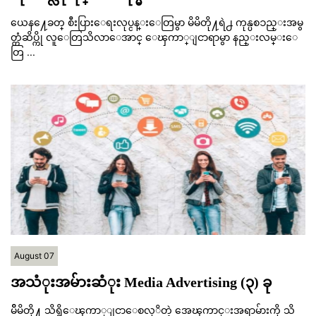
ယေန႔ေခတ္ စီးပြားေရးလုပ္ငန္းေတြမွာ မိမိတို႔ရဲ႕ ကုန္ပစၥည္းအမွ
တ္တံဆိပ္ကို လူေတြသိလာေအာင္ ေၾကာ္ျငာရာမွာ နည္းလမ္းေ
တြ ...
August 07
အသံုးအမ်ားဆံုး Media Advertising (၃) ခု
မိိမိတို႔ သိရွိေၾကာ္ျငာေစလုိတဲ့ အေၾကာင္းအရာမ်ားကို သိ