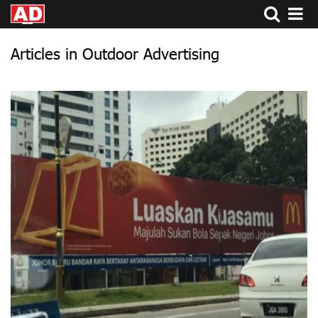
Articles in Outdoor Advertising